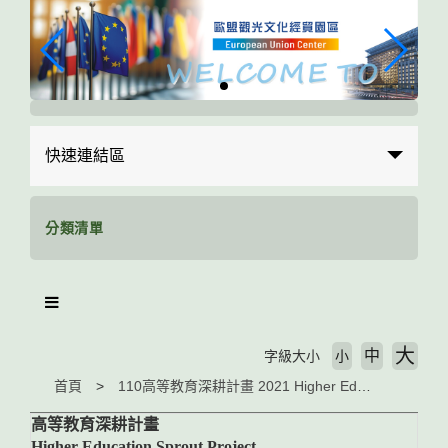
跳
到
主
要
內
容
區
快速連結區
塊
分類清單
大
中
字級大小
小
首頁
110高等教育深耕計畫 2021 Higher Education Sprout Project
高等教育深耕計畫
Higher Education Sprout Project