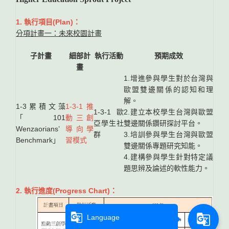
1. 執行項目(Plan)：
分項計畫一：未來校園計畫
子計畫
細部計
執行活動
預期成效
畫
1.增進參與學生對於台灣與
歐盟雙邊關係的認知和理
解。
1-3累積文藻
1-3-1 推
1-3-1歐
2.建立本校學生台灣與歐盟
「101
動三創
亞學生社
雙邊關係鑽研探討平台。
Wenzaorians’
導向學
群
3.培訓參與學生台灣與歐盟
Benchmark」
習模式
雙邊關係專題研究知能。
4.建構參與學生針對特定議
題思辨及論述的軟性能力。
2. 執行進度(Progress Chart)：
g_translate
g_translate
Language