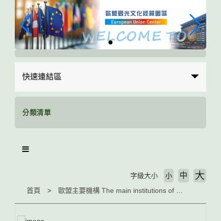
跳
到
主
要
內
容
區
快速連結區
塊
分類清單
大
中
字級大小
小
首頁
歐盟主要機構 The main institutions of EU