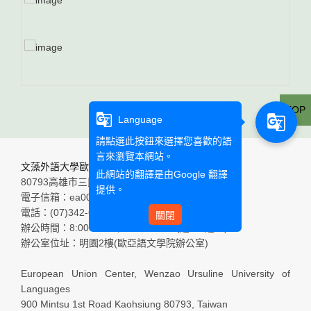
TOP
g_translate
g_translate
Language
請點選此按鈕來選擇您喜歡的語
言來瀏覽本網站。
文藻外語大學歐盟觀光文化經貿園區
此網站的翻譯是由
Google 翻譯
80793高雄市三民區民族一路900號
提供。
電子信箱：ea0002@mail.wzu.edu.tw
電話：(07)342-6031轉分機5001~5002
關閉
辦公時間：8:00-12:00, 13:10-17:00(週一~週五)
辦公室位址：明園2樓(歐亞語文學院辦公室)
European Union Center, Wenzao Ursuline University of
Languages
900 Mintsu 1st Road Kaohsiung 80793, Taiwan