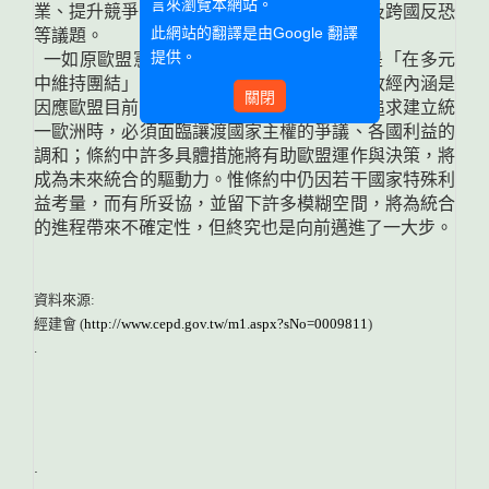
言來瀏覽本網站。
業、提升競爭力、全球暖化、能源問題，以及跨國反恐
此網站的翻譯是由
Google 翻譯
等議題。
提供。
一如原歐盟憲法草案中標示歐盟的座右銘是「在多元
中維持團結」，歐盟通過「里斯本條約」的政經內涵是
關閉
因應歐盟目前面臨困境的一個藍圖。在努力追求建立統
一歐洲時，必須面臨讓渡國家主權的爭議、各國利益的
調和；條約中許多具體措施將有助歐盟運作與決策，將
成為未來統合的驅動力。惟條約中仍因若干國家特殊利
益考量，而有所妥協，並留下許多模糊空間，將為統合
的進程帶來不確定性，但終究也是向前邁進了一大步。
資料來源:
經建會 (
http://www.cepd.gov.tw/m1.aspx?sNo=0009811
)
.
.