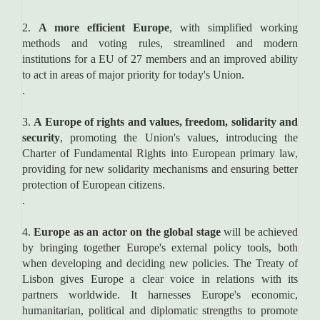
2.
A more efficient Europe
, with simplified working
methods and voting rules, streamlined and modern
institutions for a EU of 27 members and an improved ability
to act in areas of major priority for today's Union.
.
3.
A Europe of rights and values, freedom, solidarity and
security
, promoting the Union's values, introducing the
Charter of Fundamental Rights into European primary law,
providing for new solidarity mechanisms and ensuring better
protection of European citizens.
.
4.
Europe as an actor on the global stage
will be achieved
by bringing together Europe's external policy tools, both
when developing and deciding new policies. The Treaty of
Lisbon gives Europe a clear voice in relations with its
partners worldwide. It harnesses Europe's economic,
humanitarian, political and diplomatic strengths to promote