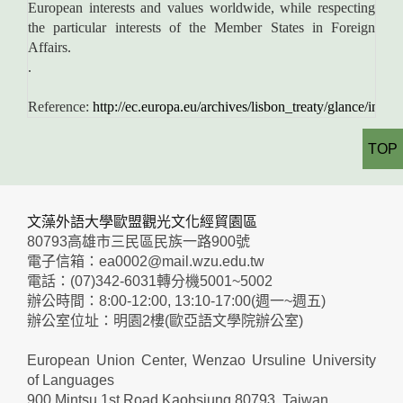
European interests and values worldwide, while respecting
the particular interests of the Member States in Foreign
Affairs.
.
Reference:
http://ec.europa.eu/archives/lisbon_treaty/glance/inde
TOP
文藻外語大學歐盟觀光文化經貿園區
80793高雄市三民區民族一路900號
電子信箱：ea0002@mail.wzu.edu.tw
電話：(07)342-6031轉分機5001~5002
辦公時間：8:00-12:00, 13:10-17:00(週一~週五)
辦公室位址：明園2樓(歐亞語文學院辦公室)
European Union Center, Wenzao Ursuline University
of Languages
900 Mintsu 1st Road Kaohsiung 80793, Taiwan