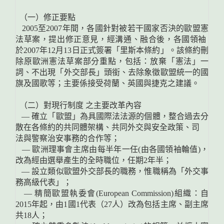
（一）修正要點
2005至2007年間，各國針對被若干國家否決的歐盟憲
法草案，提出修正意見，經溝通、融合後，各國領袖
於2007年12月13日正式簽署「里斯本條約」。該條約刪
除原歐洲憲法草案部分重點，包括：放棄「憲法」一
詞、不出現「外交部長」頭銜、去除象徵歐盟統一的國
旗及國歌等；主要係接受荷蘭、英國與捷克之建議。
（二）對現行制度 之主要改革內容
— 確立「歐盟」為具國際法法源的個體，整合過去分
散在各條約的共同體架構、共同外交與安全政策、司
法與警察治安事務的合作等；
— 歐洲理事會主席由每半年一任(由各國領袖輪值)，
改為經由選舉產生的全時職位，任期2年半；
— 設立類似歐盟外交部長的職務，惟職稱為「外交事
務高級代表」；
— 精簡歐盟執委會(European Commission)組織：自
2015年起，由1國1代表（27人）改為包括主席、副主席
共18人；