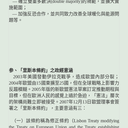
— 確立雙重多數決(double majority)的規範，並擴大實
施範圍；
— 加強反恐合作，並共同致力改善全球暖化與能源問
題等。
参、「里斯本條約」之政經意涵
2003年美國發動伊拉克戰爭，造成歐盟內部分裂；
2004年歐盟由15國東擴至25國，但在全球戰略上影響力
反趨模糊。2005年版的新歐盟憲法草案訂定推動期程與
目標，但在歐洲人民的感覺上過於急迫，「憲法」層次
的架構尚難立即被接受。2007年12月13日歐盟理事會簽
署之「里斯本條約」，主要意涵有三：
（一）該條約稱為修正條約（Lisbon Treaty modifying
the Treaty on European Union and the Treaty establishing