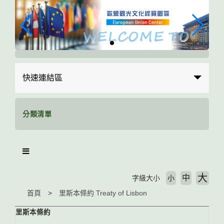
跳
到
主
要
內
容
區
快速連結區
塊
分類清單
大
中
字級大小
小
首頁
里斯本條約 Treaty of Lisbon
里斯本條約