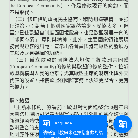
the European Community），僅是修改現行的條約，而
不是取代。
（二）修正條約重視民主協商、精簡組織架構，並強
化決策力：對若干個別國家雖然讓步、妥協太多 ，但
至少已使歐盟自制度面困境脫身，也是歐盟發展一向的
「求同存異」 原則與精神。此外，主要國家領袖展現
務實與包容的風範，宣示出各會員國肯定歐盟的發展方
向以及既有架構的功能。
（三）確立歐盟的國際法人地位：將歐洲共同體
(European Community)的條約與歐盟的條約整併，拉近
歐盟機構與人民的距離；尤其歐盟主席的制度化與外交
代表的設置，將使歐盟在國際事務上決策更整合、更有
影響力。
肆、結語
「里斯本條約」簽署前，歐盟對內面臨整合50週年來
因憲法危機所引起最大困窘局勢，對外則面臨全球化與
新興經濟體快速崛起的壓力。為凝聚與爭取內部民意對
g_translate
g_translate
Language
歐洲整合的支持與認同，歐盟發展策略已明顯轉為有效
請點選此按鈕來選擇您喜歡的語
地因應外在環境的挑戰。外在環境的挑戰包括：創造就