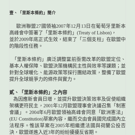
壹、「里斯本條約」簡介
歐洲聯盟27國領袖2007年12月13日在葡萄牙里斯本
高峰會中簽署了「里斯本條約」(Treaty of Lisbon)，
並於2009年底正式生效，結束了「三個支柱」在歐盟中
的階段性任務。
「里斯本條約」廣泛調整當前亟需改革的歐盟定位、
基本人權保障、歐盟決策機構民主性與效率等課題；並
針對全球暖化、能源政策等採行團結政策，整備了歐盟
提升全球競爭力的條件與實力。
貳、「里斯本條約」之內容
為因應新會員日增，並提升歐盟決策效率及促使組織
架構更符民主，2001年12月歐盟理事會決議召集「制憲
會議」。2004年6月歐盟領袖高峰會同意「歐洲憲法」
(EU Constitution)草案內容，繼而交由會員國完成國內立
法程序。惟該草案在2005年相繼遭法國與荷蘭公投否
決，歐盟遂進入近3年的紛紛擾擾反省期。