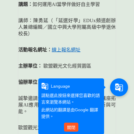
講題：
如何運用
AI
當學伴做好自主學習
講師：陳勇延（「延選好學」
EDUx
頻道創辦
人兼總編輯／國立中興大學附屬高級中學退休
校長）
活動報名網址：
線上報名網址
主辦單位：
歐盟觀光文化經貿園區
協辦單位：
歐亞語文學院
g_translate
g_translate
Language
請點選此按鈕來選擇您喜歡的語
誠摯邀請全校師生一同參與，透過專題講座拓
言來瀏覽本網站。
展
AI
應用視野，為教與學注入更多創新與可
此網站的翻譯是由
Google 翻譯
能。
提供。
歐盟觀光文化經貿園區
敬上
關閉