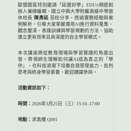
歐盟園區特別邀請「延選好學」
EDUx
頻道創
辦人兼總編輯、國立中興大學附屬高級中學退
休校長
陳勇延
蒞校分享，透過實務經驗與案
例解析，引導大家掌握運用
AI
進行資料蒐集、
觀念釐清、表達訓練與學習規劃的方法，協助
建立更有效率且具深度的自主學習模式。
本次講座將從教育現場與學習實踐的角度出
發，帶領師生理解如何讓
AI
成為真正的「學
伴」，在科技浪潮下培養自我管理能力、批判
思考與終身學習素養，歡迎踴躍參與。
活動資訊如下：
時間：
2026
年
3
月
25
日（三）
15:10–17:00
地點：
求真樓
Q001