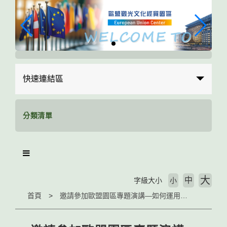
跳
到
主
要
內
容
區
快速連結區
塊
分類清單
大
中
字級大小
小
首頁
邀請參加歐盟園區專題演講—如何運用AI當學伴做好自主學習（3/25 15:10–17:00）