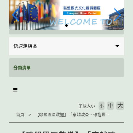
跳
到
主
要
內
容
區
快速連結區
塊
分類清單
大
中
字級大小
小
首頁
【歐盟園區敬邀】「穿越歐亞‧環抱世界Ⅱ」-系列活動最終場-國外工作與旅行經驗分享-5/21