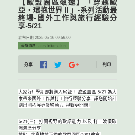
【歐盟園區敬邀】「穿越歐
亞‧環抱世界Ⅱ」-系列活動最
終場-國外工作與旅行經驗分
享-5/21
發布日期 2025-05-16 09:56:00
最新消息 Latest Information
分享
列印
大家好! 學期即將邁入尾聲 ! 歐盟園區 5/21 為大
家帶來國外工作與打工旅行經驗分享, 讓您開始計
劃出國
拓展專業移動力, 視野更開闊 !
5/21(三) : 打開視野的歐語能力 以及 打工渡假歐
洲遊歷分享
地點 : 求真樓地下樓的歐盟園區Q001教室