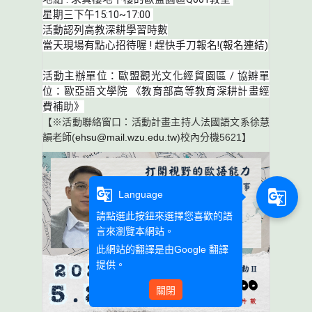
星期三下午15:10~17:00
活動認列高教深耕學習時數
當天現場有點心招待喔 ! 趕快手刀報名!
(報名連結)
活動主辦單位：歐盟觀光文化經貿園區 / 協辧單
位：歐亞語文學院 《教育部高等教育深耕計畫經
費補助》
【※活動聯絡窗口：活動計畫主持人法國語文系徐慧
韻老師(
ehsu@mail.wzu.edu.tw
)校內分機5621】
g_translate
g_translate
Language
請點選此按鈕來選擇您喜歡的語
言來瀏覽本網站。
此網站的翻譯是由
Google 翻譯
提供。
關閉