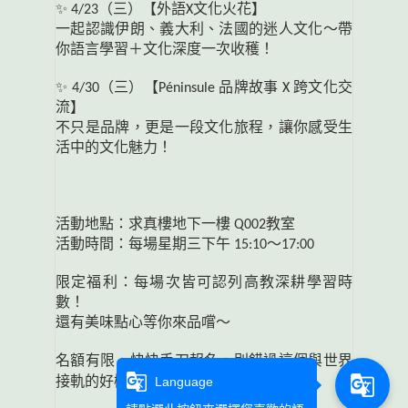
✨
4/23
（三）【外語X文化火花】
一起認識伊朗、義大利、法國的迷人文化～帶
你語言學習＋文化深度一次收穫！
✨
4/30
（三）【Péninsule 品牌故事 X 跨文化交
流】
不只是品牌，更是一段文化旅程，讓你感受生
活中的文化魅力！
活動地點：求真樓地下一樓 Q002教室
活動時間：每場星期三下午 15:10～17:00
限定福利：每場次皆可認列高教深耕學習時
數！
還有美味點心等你來品嚐～
名額有限，快快手刀報名，別錯過這個與世界
g_translate
g_translate
【報名連結】
Language
接軌的好機會！