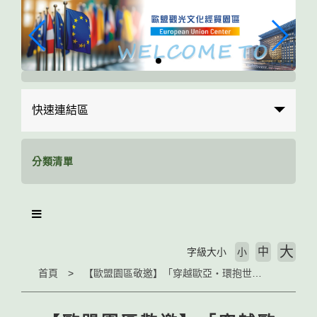
跳
到
主
要
內
容
區
快速連結區
塊
分類清單
大
中
字級大小
小
首頁
【歐盟園區敬邀】「穿越歐亞‧環抱世界Ⅱ」四月系列活動-【外語X文化火花】4/23、【Péninsule 品牌故事 X 跨文化交流】-4/30