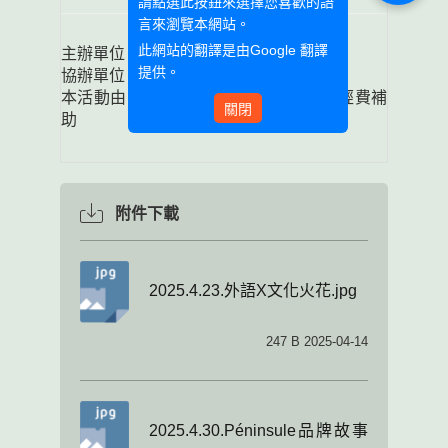
請點選此按鈕來選擇您喜歡的語
言來瀏覽本網站。
此網站的翻譯是由
Google 翻譯
主辦單位：歐盟觀光文化經貿園區
提供。
協辦單位：歐亞語文學院
本活動由《教育部高等教育深耕計畫》經費補
關閉
助
附件下載
2025.4.23.外語X文化火花.jpg
247 B 2025-04-14
2025.4.30.Péninsule品牌故事